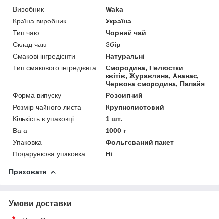
Виробник
Waka
Країна виробник
Україна
Тип чаю
Чорний чай
Склад чаю
Збір
Смакові інгредієнти
Натуральні
Тип смакового інгредієнта
Смородина, Пелюстки
квітів, Журавлина, Ананас,
Червона смородина, Папайя
Форма випуску
Розсипний
Розмір чайного листа
Крупнолистовий
Кількість в упаковці
1 шт.
Вага
1000 г
Упаковка
Фольгований пакет
Подарункова упаковка
Ні
Приховати
Умови доставки