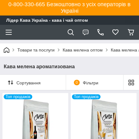
0-800-330-665 Безкоштовно з усіх операторів в
Україні
Лідер Кава Україна - кава і чай оптом
Товари та послуги
Кава мелена оптом
Кава мелена
Кава мелена ароматизована
Сортування
0
Фільтри
Топ продажів
Топ продажів