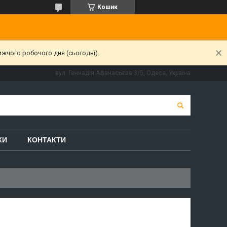
Кошик
ижчого робочого дня (сьогодні).
вул. Геннадія Афанасьєва 3/5, Одеса, Україна
КИ
КОНТАКТИ