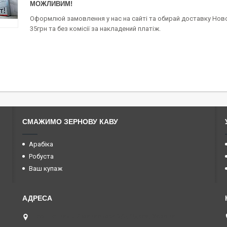
МОЖЛИВИМ!
Оформлюй замовлення у нас на сайті та обирай доставку Н
35грн та без комісії за накладений платіж.
СМАЖИМО ЗЕРНОВУ КАВУ
Арабіка
Робуста
Ваш купаж
вул. Геннадія Афанасьєва 3/5, Одеса, Україна