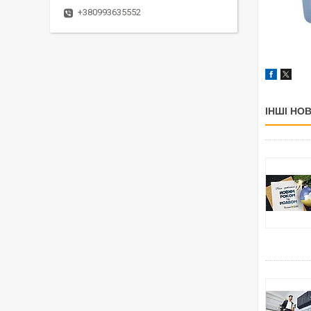
+380993635552
ІНШІ НО