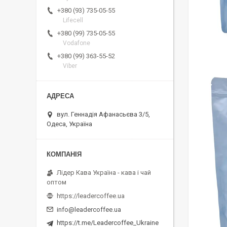
+380 (93) 735-05-55
Lifecell
+380 (99) 735-05-55
Vodafone
+380 (99) 363-55-52
Viber
вул. Геннадія Афанасьєва 3/5,
Одеса, Україна
Лідер Кава Україна - кава і чай
оптом
https://leadercoffee.ua
info@leadercoffee.ua
https://t.me/Leadercoffee_Ukraine