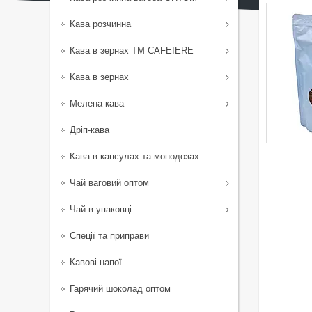
Кава розчинна
Кава в зернах TM CAFEIERE
Кава в зернах
Мелена кава
Дріп-кава
Кава в капсулах та монодозах
Чай ваговий оптом
Чай в упаковці
Спеції та приправи
Кавові напої
Гарячий шоколад оптом