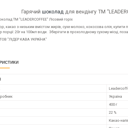
Гарячий
шоколад
для вендінгу ТМ "LEADERC
околад ТМ "LEADERCOFFEE" Лісовий горіх
ор, какао з низьким вмістом жирів, сухе молоко, кокосова олія, купити 
р порції: 20г на 100мл води. Зберігати в прохолодному сухому місці, поз
 ТОВ "ЛІДЕР КАВА УКРАЇНА"
РИСТИКИ
І
к
Leadercoff
иробник
Україна
400 г
22 %
Какао-напі