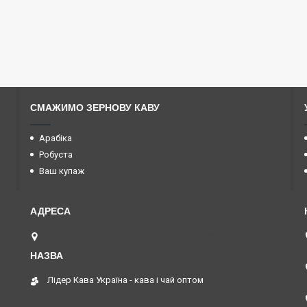
СМАЖИМО ЗЕРНОВУ КАВУ
Арабіка
Робуста
Ваш купаж
вул. Геннадія Афанасьєва 3/5, Одеса, Україна
Лідер Кава Україна - кава і чай оптом