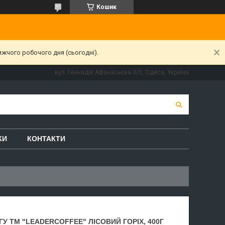
Кошик
ижчого робочого дня (сьогодні).
вул. Геннадія Афанасьєва 3/5, Одеса, Україна
КИ
КОНТАКТИ
У ТМ "LEADERCOFFEE" ЛІСОВИЙ ГОРІХ, 400Г