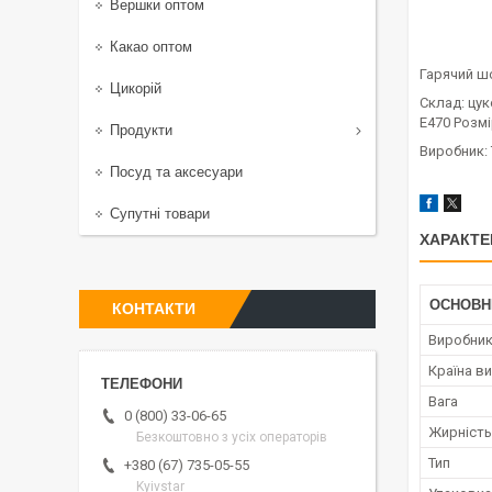
Вершки оптом
Какао оптом
Гарячий ш
Цикорій
Склад: цук
E470 Розмі
Продукти
Виробник:
Посуд та аксесуари
Супутні товари
ХАРАКТЕ
ОСНОВН
КОНТАКТИ
Виробни
Країна в
Вага
0 (800) 33-06-65
Жирність
Безкоштовно з усіх операторів
Тип
+380 (67) 735-05-55
Kyivstar