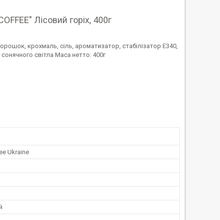
OFFEE" Лісовий горіх, 400г
порошок, крохмаль, сіль, ароматизатор, стабілізатор E340,
а сонячного світла Маса нетто: 400г
ee Ukraine
й