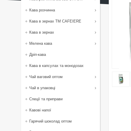
Кава розчинна
Кава в зернах TM CAFEIERE
Кава в зернах
Мелена кава
Дріп-кава
Кава в капсулах та монодозах
Чай ваговий оптом
Чай в упаковці
Спеції та приправи
Кавові напої
Гарячий шоколад оптом