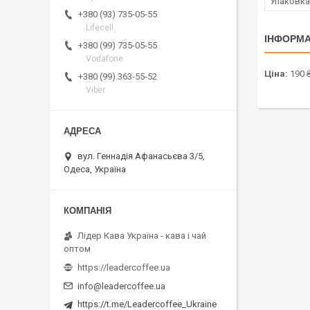
Упаковка
+380 (93) 735-05-55
Lifecell
ІНФОРМА
+380 (99) 735-05-55
Vodafone
Ціна:
190 
+380 (99) 363-55-52
Viber
вул. Геннадія Афанасьєва 3/5,
Одеса, Україна
Лідер Кава Україна - кава і чай
оптом
https://leadercoffee.ua
info@leadercoffee.ua
https://t.me/Leadercoffee_Ukraine