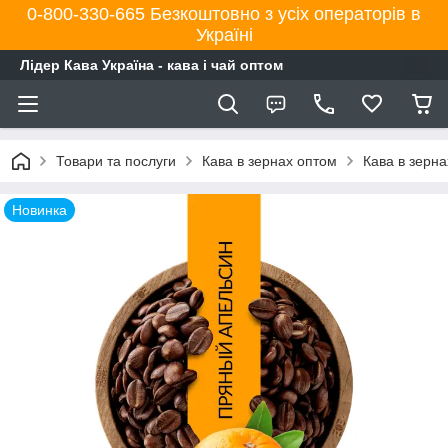
0-800-330-665 Безкоштовно з усіх операторів в
Україні
Лідер Кава Україна - кава і чай оптом
Товари та послуги
Кава в зернах оптом
Кава в зерн
Новинка