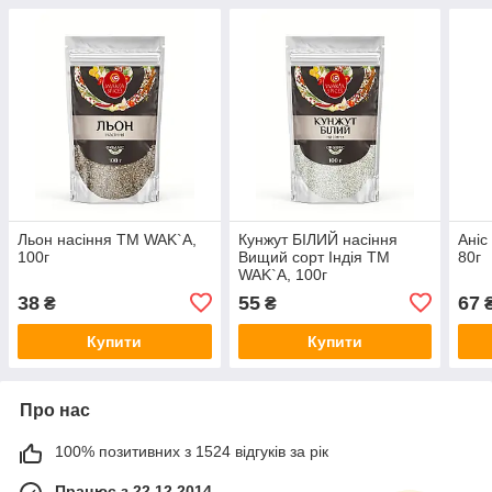
Льон насіння TM WAK`A,
Кунжут БІЛИЙ насіння
Аніс
100г
Вищий сорт Індія TM
80г
WAK`A, 100г
38
55
67
₴
₴
Купити
Купити
Про нас
100% позитивних з 1524 відгуків за рік
Працює з 22.12.2014