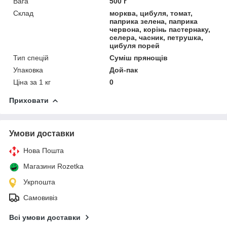
Вага
500 г
Склад
морква, цибуля, томат,
паприка зелена, паприка
червона, корінь пастернаку,
селера, часник, петрушка,
цибуля порей
Тип спецій
Суміш прянощів
Упаковка
Дой-пак
Ціна за 1 кг
0
Приховати
Умови доставки
Нова Пошта
Магазини Rozetka
Укрпошта
Самовивіз
Всі умови доставки