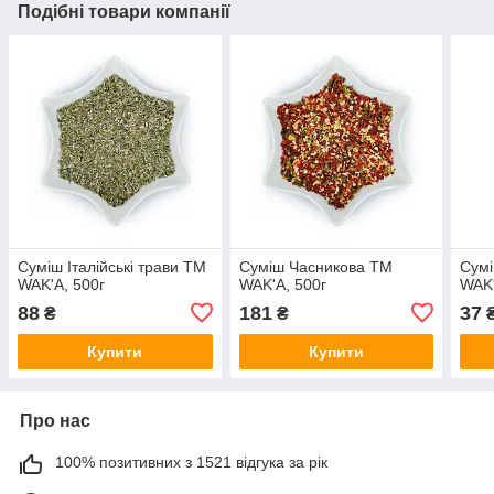
Подібні товари компанії
Суміш Італійські трави ТМ
Суміш Часникова ТМ
Сумі
WAK'A, 500г
WAK'A, 500г
WAK'
88
181
37
₴
₴
Купити
Купити
Про нас
100% позитивних з 1521 відгука за рік