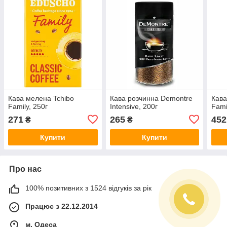
Кава мелена Tchibo
Кава розчинна Demontre
Кава
Family, 250г
Intensive, 200г
Fami
271
265
452
₴
₴
Купити
Купити
Про нас
100% позитивних з 1524 відгуків за рік
Працює з 22.12.2014
м. Одеса