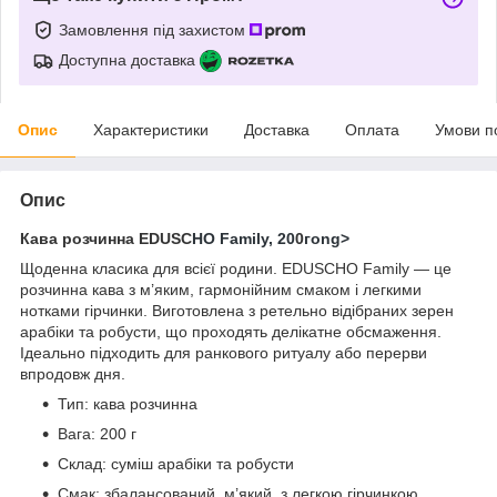
Замовлення під захистом
Доступна доставка
Опис
Характеристики
Доставка
Оплата
Умови п
Опис
Кава розчинна EDUSC
HO Family, 20
0
гong>
Щоденна класика для всієї родини. EDUSCHO Family — це
розчинна кава з м’яким, гармонійним смаком і легкими
нотками гірчинки. Виготовлена з ретельно відібраних зерен
арабіки та робусти, що проходять делікатне обсмаження.
Ідеально підходить для ранкового ритуалу або перерви
впродовж дня.
Тип: кава розчинна
Вага: 200 г
Склад: суміш арабіки та робусти
Смак: збалансований, м’який, з легкою гірчинкою