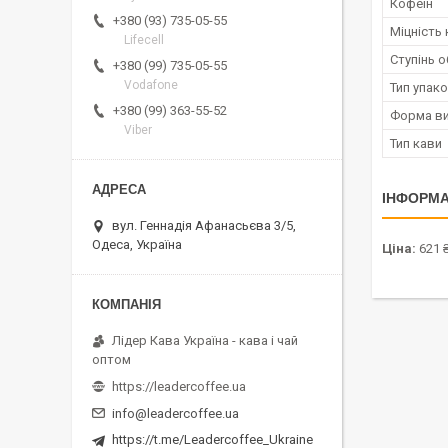
Кофеїн
+380 (93) 735-05-55
Міцність
Lifecell
Ступінь 
+380 (99) 735-05-55
Vodafone
Тип упак
+380 (99) 363-55-52
Форма ви
Viber
Тип кави
ІНФОРМА
вул. Геннадія Афанасьєва 3/5,
Одеса, Україна
Ціна:
621 
Лідер Кава Україна - кава і чай
оптом
https://leadercoffee.ua
info@leadercoffee.ua
https://t.me/Leadercoffee_Ukraine