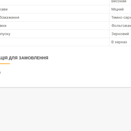
Високий
 кави
Міцний
обсмаження
Темно-сер
овки
Фольгован
пуску
Зерновий
В зернах
ЦІЯ ДЛЯ ЗАМОВЛЕННЯ
₴