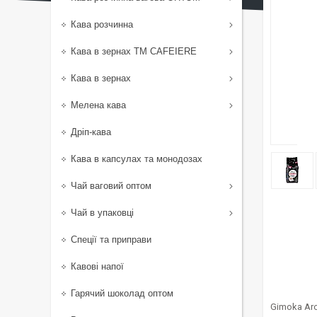
Кава розчинна
Кава в зернах TM CAFEIERE
Кава в зернах
Мелена кава
Дріп-кава
Кава в капсулах та монодозах
Чай ваговий оптом
Чай в упаковці
Спеції та приправи
Кавові напої
Гарячий шоколад оптом
Gimoka Aro