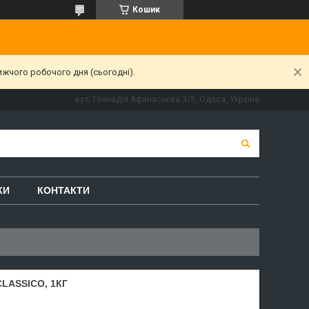
Кошик
ижчого робочого дня (сьогодні).
вул. Геннадія Афанасьєва 3/5, Одеса, Україна
КИ
КОНТАКТИ
LASSICO, 1КГ