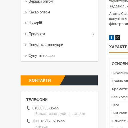
характерис
Вершки оптом
задовольн
Какао оптом
Aroma Clas
капучіно м
Цикорій
фільтрови
Продукти
Посуд та аксесуари
ХАРАКТЕ
Супутні товари
ОСНОВН
Виробни
КОНТАКТИ
Країна в
Аромати
Без кофе
Вага
0 (800) 33-06-65
Вид кави
Безкоштовно з усіх операторів
Кількість
+380 (67) 735-05-55
Kyivstar