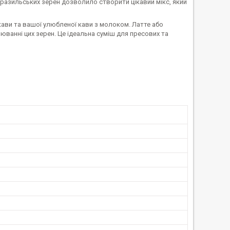
бразильських зерен дозволило створити цікавий мікс, який
 кави та вашої улюбленої кави з молоком. Латте або
юванні цих зерен. Це ідеальна суміш для пресових та