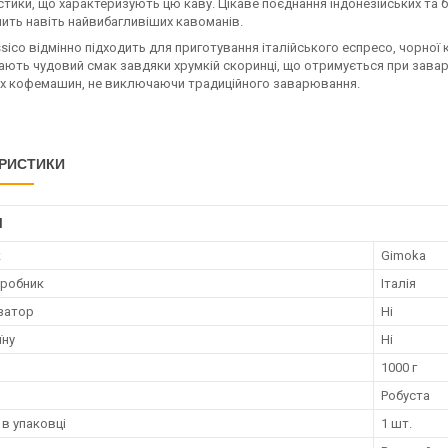
тики, що характеризують цю каву. Цікаве поєднання індонезійських та 
ить навіть найвибагливіших кавоманів.
sico відмінно підходить для приготування італійського еспресо, чорної
ають чудовий смак завдяки хрумкій скоринці, що отримується при завар
х кофемашин, не виключаючи традиційного заварювання.
РИСТИКИ
І
к
Gimoka
иробник
Італія
затор
Ні
їну
Ні
1000 г
Робуста
 в упаковці
1 шт.