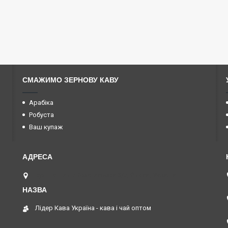
СМАЖИМО ЗЕРНОВУ КАВУ
Арабіка
Робуста
Ваш купаж
вул. Геннадія Афанасьєва 3/5, Одеса, Україна
Лідер Кава Україна - кава і чай оптом