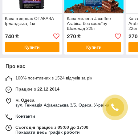
Кава в зернах ОТАКАВА
Кава мелена Jacoffee
Кава
Ірландська, 1кг
Arabica без кофеїну
Arab
Шоколад 225г
225г
740
270
270
₴
₴
Купити
Купити
Про нас
100% позитивних з 1524 відгуків за рік
Працює з 22.12.2014
м. Одеса
вул. Геннадія Афанасьєва 3/5, Одеса, Україна
Контакти
Сьогодні працює з 09:00 до 17:00
Показати весь графік роботи