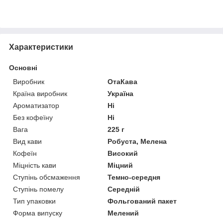
Характеристики
Основні
Виробник
ОтаКава
Країна виробник
Україна
Ароматизатор
Ні
Без кофеїну
Ні
Вага
225 г
Вид кави
Робуста, Мелена
Кофеїн
Високий
Міцність кави
Міцний
Ступінь обсмаження
Темно-середня
Ступінь помелу
Середній
Тип упаковки
Фольгований пакет
Форма випуску
Мелений