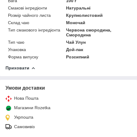
Вага
100 г
Смакові інгредієнти
Натуральні
Розмір чайного листа
Крупнолистовий
Склад чаю
Моночай
Тип смакового інгредієнта
Червона смородина,
Смородина
Тип чаю
Чай Улун
Упаковка
Дой-пак
Форма випуску
Розсипний
Приховати
Умови доставки
Нова Пошта
Магазини Rozetka
Укрпошта
Самовивіз