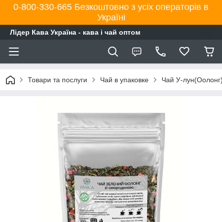
0-800-330-665 Безкоштовно з усіх операторів в
Україні
Лідер Кава Україна - кава і чай оптом
Товари та послуги
Чай в упаковке
Чай У-лун(Оолонг)