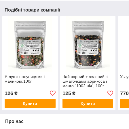
Подібні товари компанії
У-лун з полуницями і
Чай чорний + зелений зі
У-лу
малиною,100г
шматочками абрикоса і
манго "1002 ніч", 100г
126
125
770
₴
₴
Купити
Купити
Про нас