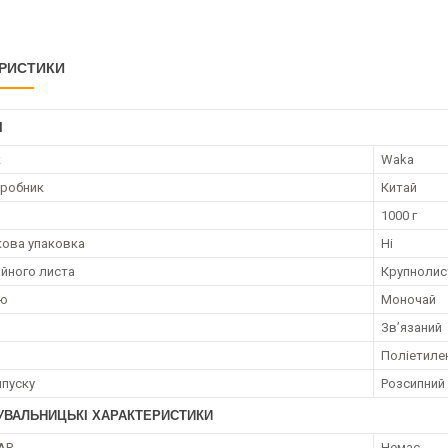
РИСТИКИ
І
к
Waka
иробник
Китай
1000 г
ова упаковка
Ні
айного листа
Крупнолис
аю
Моночай
Звʼязаний
Поліетиле
пуску
Розсипний
УВАЛЬНИЦЬКІ ХАРАКТЕРИСТИКИ
АР
Немає