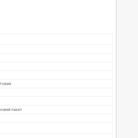
товий
новий пакет