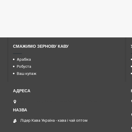
СМАЖИМО ЗЕРНОВУ КАВУ
Арабіка
Робуста
Ваш купаж
вул. Геннадія Афанасьєва 3/5, Одеса, Україна
Лідер Кава Україна - кава і чай оптом