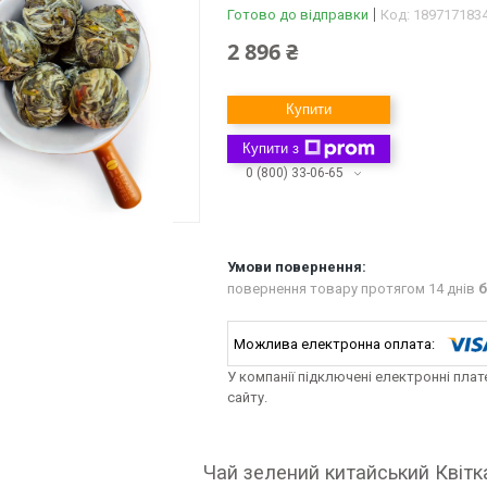
Готово до відправки
Код:
189717183
2 896 ₴
Купити
Купити з
0 (800) 33-06-65
повернення товару протягом 14 днів
б
У компанії підключені електронні пла
сайту.
Чай зелений китайський Квітка