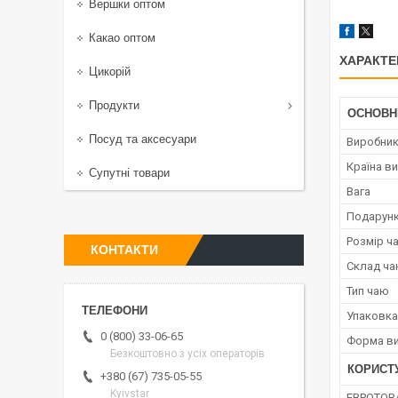
Вершки оптом
Какао оптом
ХАРАКТЕ
Цикорій
Продукти
ОСНОВН
Посуд та аксесуари
Виробни
Країна в
Супутні товари
Вага
Подарунк
Розмір ч
КОНТАКТИ
Склад ч
Тип чаю
Упаковка
0 (800) 33-06-65
Форма ви
Безкоштовно з усіх операторів
КОРИСТ
+380 (67) 735-05-55
Kyivstar
ЕВРОТОВ