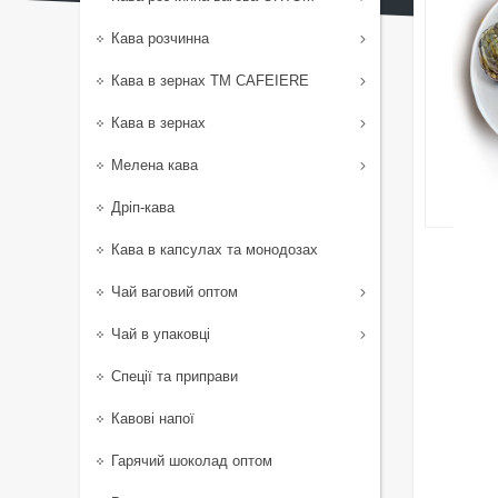
Кава розчинна
Кава в зернах TM CAFEIERE
Кава в зернах
Мелена кава
Дріп-кава
Кава в капсулах та монодозах
Чай ваговий оптом
Чай в упаковці
Спеції та приправи
Кавові напої
Гарячий шоколад оптом