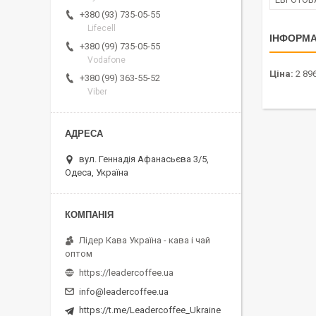
+380 (93) 735-05-55
Lifecell
ІНФОРМА
+380 (99) 735-05-55
Vodafone
Ціна:
2 896
+380 (99) 363-55-52
Viber
вул. Геннадія Афанасьєва 3/5,
Одеса, Україна
Лідер Кава Україна - кава і чай
оптом
https://leadercoffee.ua
info@leadercoffee.ua
https://t.me/Leadercoffee_Ukraine