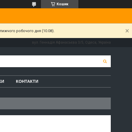
Кошик
лижчого робочого дня (10.08).
вул. Геннадія Афанасьєва 3/5, Одеса, Україна
КИ
КОНТАКТИ