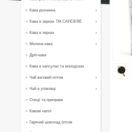
Кава розчинна
Кава в зернах TM CAFEIERE
Кава в зернах
Мелена кава
Дріп-кава
Кава в капсулах та монодозах
Чай ваговий оптом
Чай в упаковці
Спеції та приправи
Кавові напої
Гарячий шоколад оптом