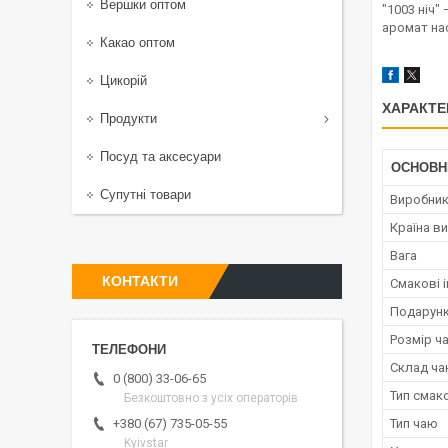
Вершки оптом
"1003 ніч"
аромат на
Какао оптом
Цикорій
ХАРАКТЕ
Продукти
Посуд та аксесуари
ОСНОВН
Супутні товари
Виробни
Країна в
Вага
КОНТАКТИ
Смакові і
Подарунк
Розмір ч
Склад ч
0 (800) 33-06-65
Тип смак
Безкоштовно з усіх операторів
Тип чаю
+380 (67) 735-05-55
Kyivstar