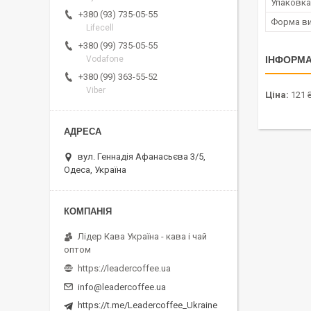
Упаковка
+380 (93) 735-05-55
Форма ви
Lifecell
+380 (99) 735-05-55
ІНФОРМА
Vodafone
+380 (99) 363-55-52
Viber
Ціна:
121 
вул. Геннадія Афанасьєва 3/5,
Одеса, Україна
Лідер Кава Україна - кава і чай
оптом
https://leadercoffee.ua
info@leadercoffee.ua
https://t.me/Leadercoffee_Ukraine