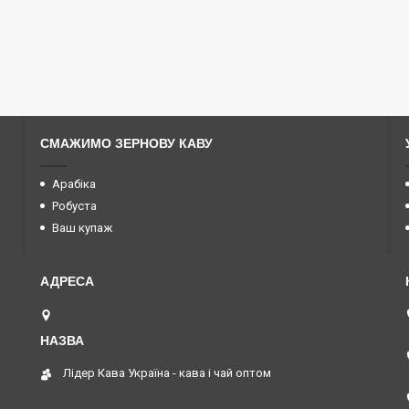
СМАЖИМО ЗЕРНОВУ КАВУ
Арабіка
Робуста
Ваш купаж
вул. Геннадія Афанасьєва 3/5, Одеса, Україна
Лідер Кава Україна - кава і чай оптом