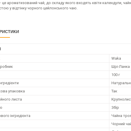
 – це ароматизований чай, до складу якого входять квіти календули, чайн
стою у відтінку чорного цейлонського чаю.
РИСТИКИ
І
к
Waka
иробник
Шрі-Ланка
100 г
нгредієнти
Натуральн
ова упаковка
Так
айного листа
Крупнолис
аю
Збір
ового інгредієнта
Чайна тро
Чорний ча