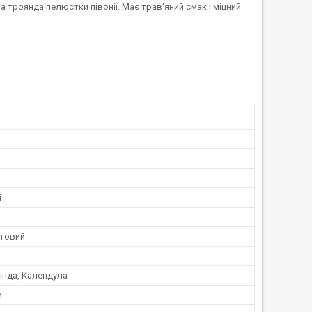
а троянда пелюстки півонії. Має трав'яний смак і міцний
і
товий
янда, Календула
й