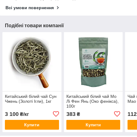
Всі умови повернення
Подібні товари компанії
Китайський білий чай Сун
Китайський білий чай Мо
Чай 
Чжень (Золоті Ігли), 1кг
Лі Фен Янь (Око фенікса),
Мао 
100г
3 100
383
112
₴/кг
₴
Купити
Купити