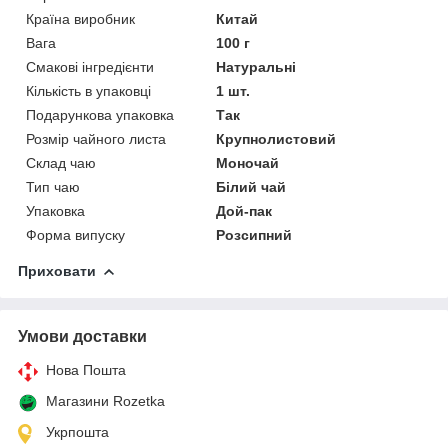
Країна виробник
Китай
Вага
100 г
Смакові інгредієнти
Натуральні
Кількість в упаковці
1 шт.
Подарункова упаковка
Так
Розмір чайного листа
Крупнолистовий
Склад чаю
Моночай
Тип чаю
Білий чай
Упаковка
Дой-пак
Форма випуску
Розсипний
Приховати
Умови доставки
Нова Пошта
Магазини Rozetka
Укрпошта