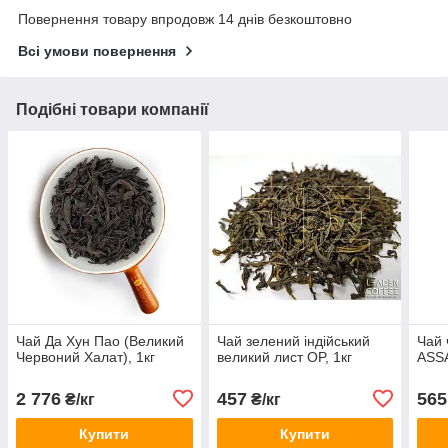
Повернення товару впродовж 14 днів безкоштовно
Всі умови повернення
Подібні товари компанії
Чай Да Хун Пао (Великий
Чай зелений індійський
Чай 
Червоний Халат), 1кг
великий лист OP, 1кг
ASSA
2 776
457
565
₴/кг
₴/кг
Купити
Купити