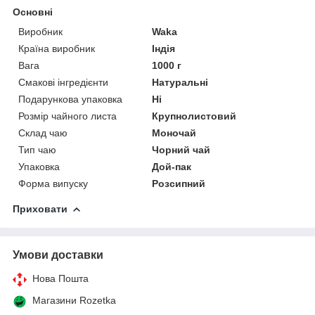
Основні
Виробник
Waka
Країна виробник
Індія
Вага
1000 г
Смакові інгредієнти
Натуральні
Подарункова упаковка
Ні
Розмір чайного листа
Крупнолистовий
Склад чаю
Моночай
Тип чаю
Чорний чай
Упаковка
Дой-пак
Форма випуску
Розсипний
Приховати
Умови доставки
Нова Пошта
Магазини Rozetka