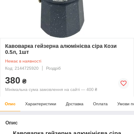
Кавоварка гейзерна алюмінієва сіра Кози
0.5л, 1шт
Немає в наявності
Код: 2144725920
Роздріб
380
₴
Мінімальна сума замовлення на сайті — 400 ₴
Опис
Характеристики
Доставка
Оплата
Умови п
Опис
Кавоварка гейзерна алюмінієва сіра