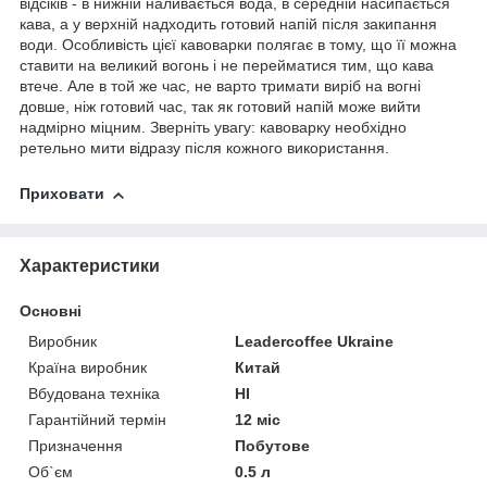
відсіків - в нижній наливається вода, в середній насипається
кава, а у верхній надходить готовий напій після закипання
води. Особливість цієї кавоварки полягає в тому, що її можна
ставити на великий вогонь і не перейматися тим, що кава
втече. Але в той же час, не варто тримати виріб на вогні
довше, ніж готовий час, так як готовий напій може вийти
надмірно міцним. Зверніть увагу: кавоварку необхідно
ретельно мити відразу після кожного використання.
Приховати
Характеристики
Основні
Виробник
Leadercoffee Ukraine
Країна виробник
Китай
Вбудована техніка
НІ
Гарантійний термін
12 міс
Призначення
Побутове
Об`єм
0.5 л