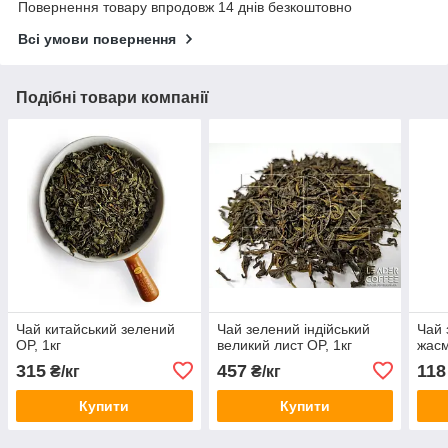
Повернення товару впродовж 14 днів безкоштовно
Всі умови повернення
Подібні товари компанії
Чай китайський зелений
Чай зелений індійський
Чай 
OP, 1кг
великий лист OP, 1кг
жасм
315
457
118
₴/кг
₴/кг
Купити
Купити