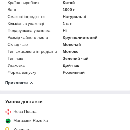
Країна виробник
Китай
Вага
1000 г
Смакові інгредієнти
Натуральні
Кількість в упаковці
1 шт.
Подарункова упаковка
Ні
Розмір чайного листа
Крупнолистовий
Склад чаю
Моночай
Тип смакового інгредієнта
Молоко
Тип чаю
Зелений чай
Упаковка
Дой-пак
Форма випуску
Розсипний
Приховати
Умови доставки
Нова Пошта
Магазини Rozetka
Укрпошта