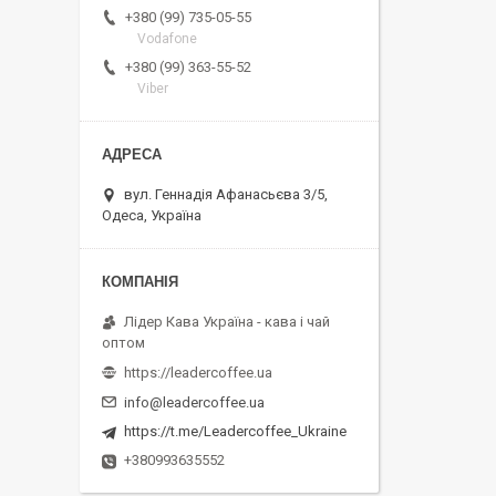
+380 (99) 735-05-55
Vodafone
+380 (99) 363-55-52
Viber
вул. Геннадія Афанасьєва 3/5,
Одеса, Україна
Лідер Кава Україна - кава і чай
оптом
https://leadercoffee.ua
info@leadercoffee.ua
https://t.me/Leadercoffee_Ukraine
+380993635552