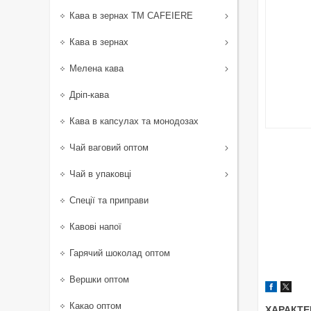
Кава в зернах TM CAFEIERE
Кава в зернах
Мелена кава
Дріп-кава
Кава в капсулах та монодозах
Чай ваговий оптом
Чай в упаковці
Спеції та приправи
Кавові напої
Гарячий шоколад оптом
Вершки оптом
Какао оптом
ХАРАКТЕ