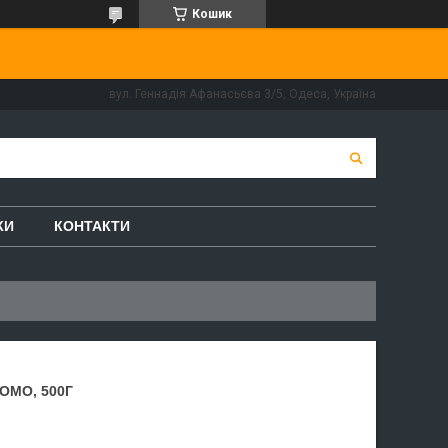
Кошик
вул. Геннадія Афанасьєва 3/5, Одеса, Україна
КИ
КОНТАКТИ
OMO, 500Г