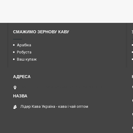
СМАЖИМО ЗЕРНОВУ КАВУ
Арабіка
Робуста
Ваш купаж
вул. Геннадія Афанасьєва 3/5, Одеса, Україна
Лідер Кава Україна - кава і чай оптом