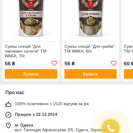
Суміш спецій "Для
Суміш спецій "Для грибів"
Сумі
овочевих салатів" TM
TM WAKA, 60г
TM 
WAKA, 70г
56
56
60
₴
₴
Купити
Купити
Про нас
100% позитивних з 1520 відгуків за рік
Працює з 22.12.2014
м. Одеса
вул. Геннадія Афанасьєва 3/5, Одеса, Україна