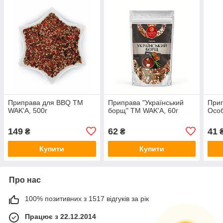
Приправа для BBQ ТМ
Приправа "Український
Прип
WAK'A, 500г
борщ" ТМ WAK'A, 60г
Особ
149
62
41
₴
₴
Купити
Купити
Про нас
100% позитивних з 1517 відгуків за рік
Працює з 22.12.2014