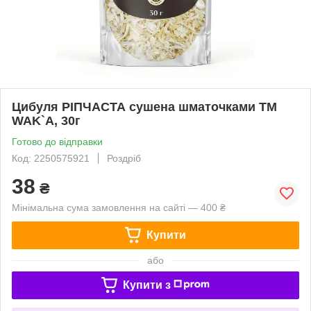
Цибуля РІПЧАСТА сушена шматочками TM
WAK`A, 30г
Готово до відправки
Код: 2250575921
Роздріб
38
₴
Мінімальна сума замовлення на сайті — 400 ₴
Купити
або
Купити з