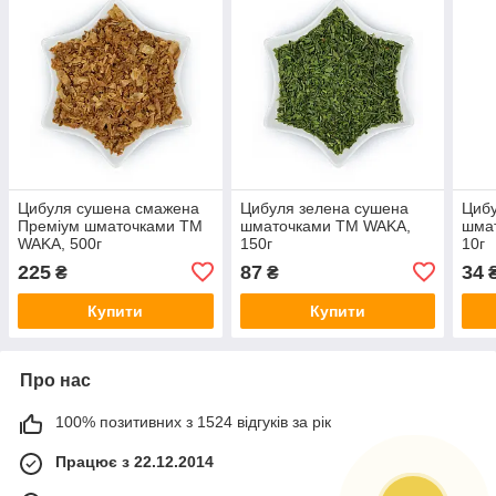
Цибуля сушена смажена
Цибуля зелена сушена
Цибу
Преміум шматочками TM
шматочками TM WAKA,
шма
WAKA, 500г
150г
10г
225
87
34
₴
₴
Купити
Купити
Про нас
100% позитивних з 1524 відгуків за рік
Працює з 22.12.2014