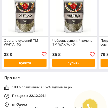
Орегано сушений TM
Чебрець сушений зелень
Пет
WAK`A, 40г
TM WAK`A, 40г
сорт
38
35
76
₴
₴
Купити
Купити
Про нас
100% позитивних з 1524 відгуків за рік
Працює з 22.12.2014
м. Одеса