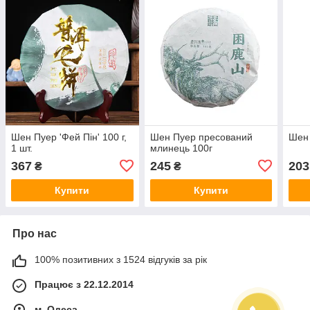
Шен Пуер 'Фей Пін' 100 г,
Шен Пуер пресований
Шен 
1 шт.
млинець 100г
367
245
203
₴
₴
Купити
Купити
Про нас
100% позитивних з 1524 відгуків за рік
Працює з 22.12.2014
м. Одеса