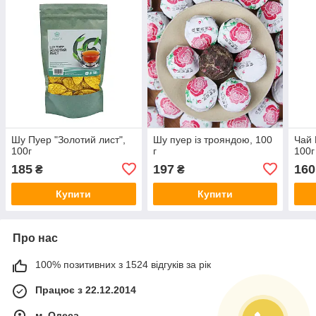
Шу Пуер "Золотий лист",
Шу пуер із трояндою, 100
Чай 
100г
г
100г
185
197
160
₴
₴
Купити
Купити
Про нас
100% позитивних з 1524 відгуків за рік
Працює з 22.12.2014
м. Одеса