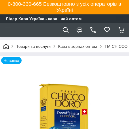
0-800-330-665 Безкоштовно з усіх операторів в
Україні
Лідер Кава Україна - кава і чай оптом
Товари та послуги
Кава в зернах оптом
TM CHICCO
Новинка