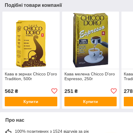
Подібні товари компанії
Кава в зернах Chicco D'oro
Кава мелена Chicco D'oro
Кава
Tradition, 500г
Espresso, 250г
Tradi
562
251
278
₴
₴
Купити
Купити
Про нас
100% позитивних з 1524 відгуків за рік