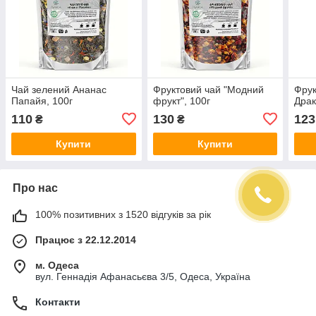
Чай зелений Ананас
Фруктовий чай "Модний
Фрук
Папайя, 100г
фрукт", 100г
Драк
110
130
123
₴
₴
Купити
Купити
Про нас
100% позитивних з 1520 відгуків за рік
Працює з 22.12.2014
м. Одеса
вул. Геннадія Афанасьєва 3/5, Одеса, Україна
Контакти