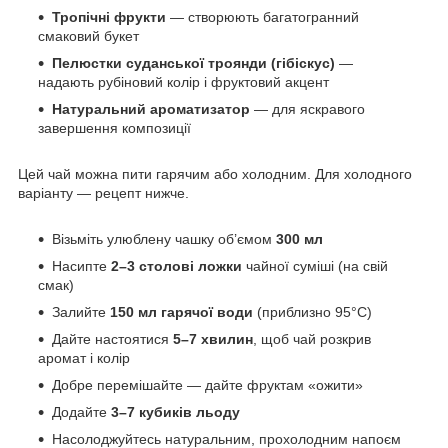
Тропічні фрукти
— створюють багатогранний
смаковий букет
Пелюстки суданської троянди (гібіскус)
—
надають рубіновий колір і фруктовий акцент
Натуральний ароматизатор
— для яскравого
завершення композиції
Цей чай можна пити гарячим або холодним. Для холодного
варіанту — рецепт нижче.
Візьміть улюблену чашку об’ємом
300 мл
Насипте
2–3 столові ложки
чайної суміші (на свій
смак)
Залийте
150 мл гарячої води
(приблизно 95°C)
Дайте настоятися
5–7 хвилин
, щоб чай розкрив
аромат і колір
Добре перемішайте — дайте фруктам «ожити»
Додайте
3–7 кубиків льоду
Насолоджуйтесь натуральним, прохолодним напоєм