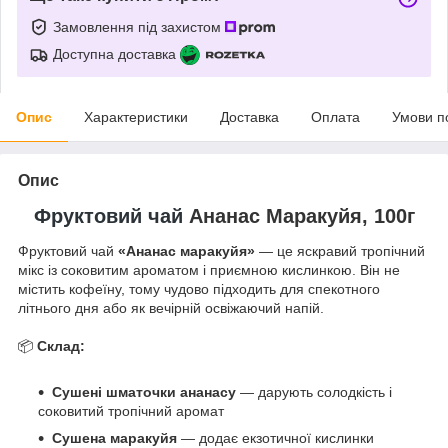
Замовлення під захистом
Доступна доставка
Опис
Характеристики
Доставка
Оплата
Умови п
Опис
Фруктовий чай
Ананас Маракуйя, 100г
Фруктовий чай
«Ананас маракуйя»
— це яскравий тропічний
мікс із соковитим ароматом і приємною кислинкою. Він не
містить кофеїну, тому чудово підходить для спекотного
літнього дня або як вечірній освіжаючий напій.
📦
Склад:
Сушені шматочки ананасу
— дарують солодкість і
соковитий тропічний аромат
Сушена маракуйя
— додає екзотичної кислинки