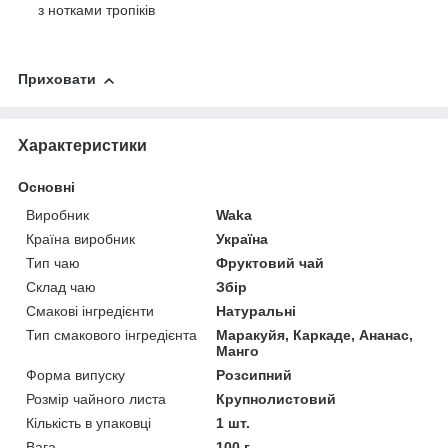
з нотками тропіків
Приховати
Характеристики
Основні
Виробник
Waka
Країна виробник
Україна
Тип чаю
Фруктовий чай
Склад чаю
Збір
Смакові інгредієнти
Натуральні
Тип смакового інгредієнта
Маракуйя, Каркаде, Ананас,
Манго
Форма випуску
Розсипний
Розмір чайного листа
Крупнолистовий
Кількість в упаковці
1 шт.
Вага
100 г