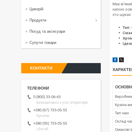
Має м’яки
Цикорій
напою осв
хто шукає 
Продукти
Тип:
Посуд та аксесуари
Смак
Аром
Супутні товари
Ідеа
КОНТАКТИ
ХАРАКТЕ
ОСНОВН
Виробни
0 (800) 33-06-65
Безкоштовно з усіх операторів
Країна в
+380 (67) 735-05-55
Тип чаю
Kyivstar
Склад ч
+380 (93) 735-05-55
Lifecell
Смакові і