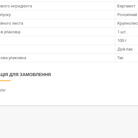
ового інгредієнта
Бергамот
пуску
Розсипний
айного листа
Крупнолис
 в упаковці
1 шт.
100 г
Дой-пак
ова упаковка
Так
ЦІЯ ДЛЯ ЗАМОВЛЕННЯ
/кг