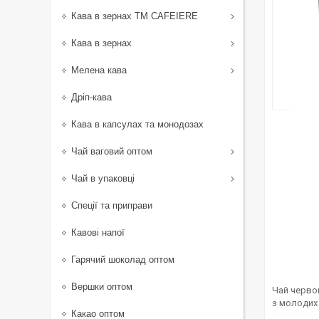
Кава в зернах TM CAFEIERE
Кава в зернах
Мелена кава
Дріп-кава
Кава в капсулах та монодозах
Чай ваговий оптом
Чай в упаковці
Спеції та приправи
Кавові напої
Гарячий шоколад оптом
Вершки оптом
Чай черво
з молодих
Какао оптом