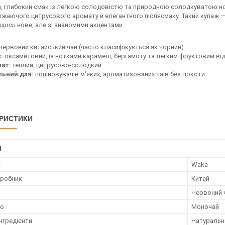
й, глибокий смак із легкою солодовістю та природною солодкуватою н
іжаючого цитрусового аромату й елегантного післясмаку. Такий купаж —
щось нове, але зі знайомими акцентами.
червоний китайський чай (часто класифікується як чорний)
:
оксамитовий, із нотками карамелі, бергамоту та легким фруктовим ві
ат:
теплий, цитрусово-солодкий
льний для:
поціновувачів м’яких, ароматизованих чаїв без гіркоти
РИСТИКИ
І
к
Waka
иробник
Китай
Червоний 
аю
Моночай
нгредієнти
Натуральн