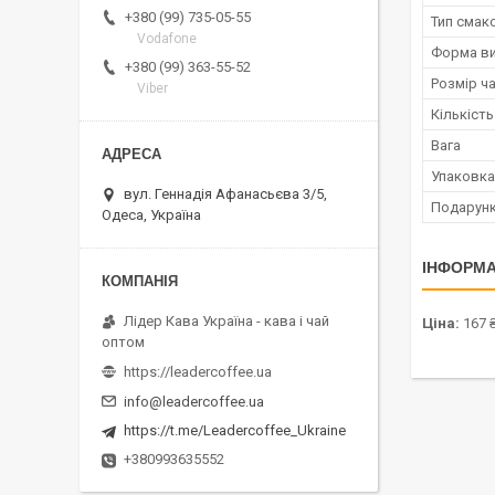
+380 (99) 735-05-55
Тип смак
Vodafone
Форма ви
+380 (99) 363-55-52
Розмір ч
Viber
Кількість
Вага
Упаковка
вул. Геннадія Афанасьєва 3/5,
Подарунк
Одеса, Україна
ІНФОРМА
Лідер Кава Україна - кава і чай
Ціна:
167 ₴
оптом
https://leadercoffee.ua
info@leadercoffee.ua
https://t.me/Leadercoffee_Ukraine
+380993635552