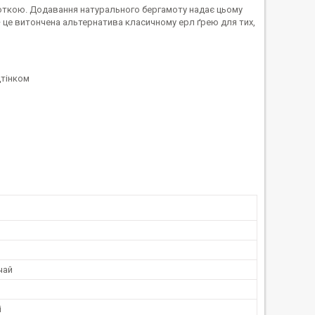
откою. Додавання натурального бергамоту надає цьому
 це витончена альтернатива класичному ерл ґрею для тих,
дтінком
чай
і