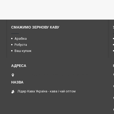
СМАЖИМО ЗЕРНОВУ КАВУ
Арабіка
Робуста
Ваш купаж
вул. Геннадія Афанасьєва 3/5, Одеса, Україна
Лідер Кава Україна - кава і чай оптом