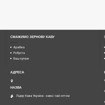
СМАЖИМО ЗЕРНОВУ КАВУ
Арабіка
Робуста
Ваш купаж
вул. Геннадія Афанасьєва 3/5, Одеса, Україна
Лідер Кава Україна - кава і чай оптом