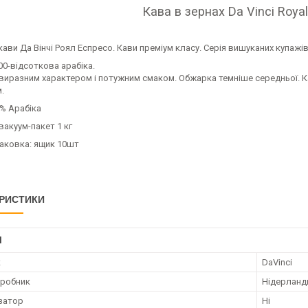
Кава в зернах Da Vinci Roy
ави Да Вінчі Роял Еспресо. Кави преміум класу. Серія вишуканих купажі
0-відсоткова арабіка.
 виразним характером і потужним смаком. Обжарка темніше середньої. 
.
0% Арабіка
вакуум-пакет 1 кг
паковка: ящик 10шт
РИСТИКИ
І
к
DaVinci
иробник
Нідерланд
затор
Ні