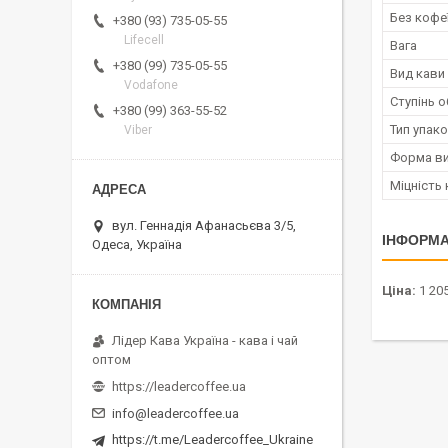
Без кофе
+380 (93) 735-05-55
Lifecell
Вага
+380 (99) 735-05-55
Вид кави
Vodafone
Ступінь 
+380 (99) 363-55-52
Тип упак
Viber
Форма ви
Міцність
вул. Геннадія Афанасьєва 3/5,
ІНФОРМА
Одеса, Україна
Ціна:
1 205
Лідер Кава Україна - кава і чай
оптом
https://leadercoffee.ua
info@leadercoffee.ua
https://t.me/Leadercoffee_Ukraine