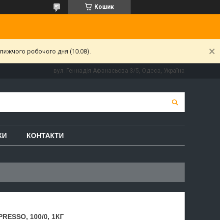
Кошик
лижчого робочого дня (10.08).
вул. Геннадія Афанасьєва 3/5, Одеса, Україна
КИ
КОНТАКТИ
RESSO, 100/0, 1КГ