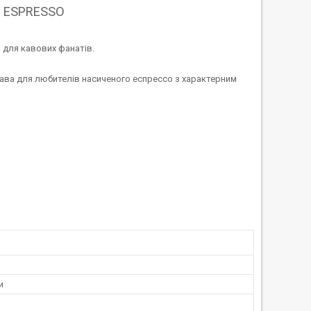
al ESPRESSO
в для кавових фанатів.
Кава для любителів насиченого еспрессо з характерним
и