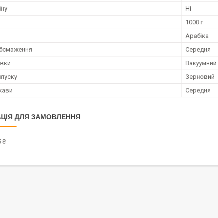
їну
Ні
1000 г
Арабіка
обсмаження
Середня
овки
Вакуумний
пуску
Зерновий
 кави
Середня
ЦІЯ ДЛЯ ЗАМОВЛЕННЯ
 ₴