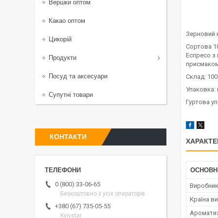
Вершки оптом
Какао оптом
Зерновий к
Цикорій
Сортова 10
Еспресо з
Продукти
присмаком
Посуд та аксесуари
Склад: 10
Упаковка: 
Супутні товари
Гуртова у
КОНТАКТИ
ХАРАКТЕ
ОСНОВН
0 (800) 33-06-65
Виробни
Безкоштовно з усіх операторів
Країна в
+380 (67) 735-05-55
Аромати
Kyivstar