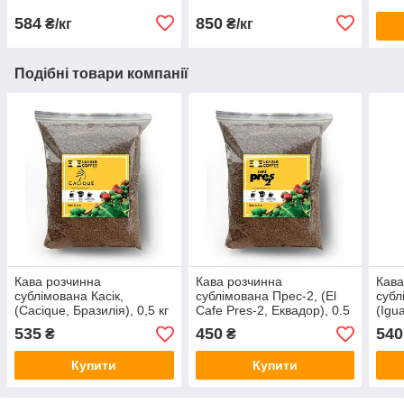
584
850
₴/кг
₴/кг
Подібні товари компанії
Кава розчинна
Кава розчинна
Кава
сублімована Касік,
сублімована Прес-2, (El
субл
(Cacique, Бразилія), 0,5 кг
Cafe Pres-2, Еквадор), 0.5
(Igu
кг
535
450
540
₴
₴
Купити
Купити