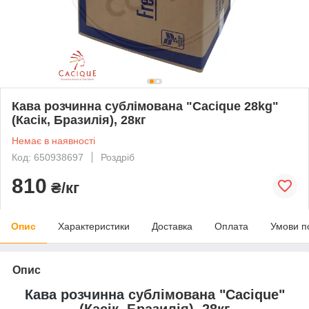
Кава розчинна сублімована "Cacique 28kg"
(Касік, Бразилія), 28кг
Немає в наявності
Код: 650938697
Роздріб
810
₴/кг
Опис
Характеристики
Доставка
Оплата
Умови п
Опис
Кава розчинна
сублімована "Cacique"
(Касік, Бразилія), 28кг