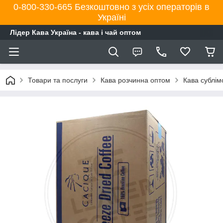
0-800-330-665 Безкоштовно з усіх операторів в
Україні
Лідер Кава Україна - кава і чай оптом
Товари та послуги
Кава розчинна оптом
Кава сублім