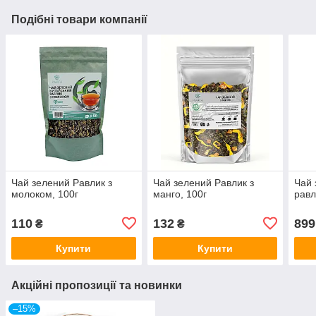
Подібні товари компанії
Чай зелений Равлик з
Чай зелений Равлик з
Чай 
молоком, 100г
манго, 100г
равл
110
132
899
₴
₴
Купити
Купити
Акційні пропозиції та новинки
–15%