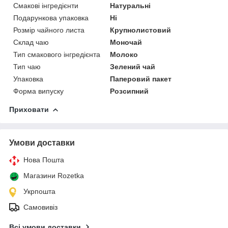
Смакові інгредієнти
Натуральні
Подарункова упаковка
Ні
Розмір чайного листа
Крупнолистовий
Склад чаю
Моночай
Тип смакового інгредієнта
Молоко
Тип чаю
Зелений чай
Упаковка
Паперовий пакет
Форма випуску
Розсипний
Приховати
Умови доставки
Нова Пошта
Магазини Rozetka
Укрпошта
Самовивіз
Всі умови доставки