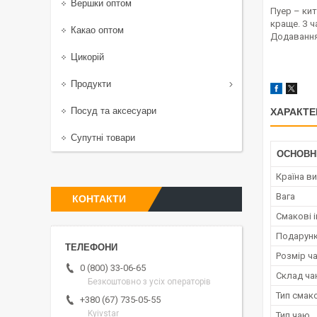
Вершки оптом
Пуер – ки
краще. З ч
Какао оптом
Додавання
Цикорій
Продукти
Посуд та аксесуари
ХАРАКТЕ
Супутні товари
ОСНОВН
Країна в
Вага
КОНТАКТИ
Смакові і
Подарунк
Розмір ч
0 (800) 33-06-65
Склад ч
Безкоштовно з усіх операторів
Тип смак
+380 (67) 735-05-55
Kyivstar
Тип чаю