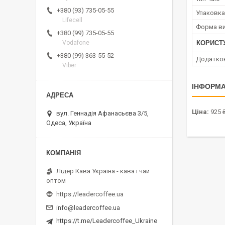
+380 (93) 735-05-55
Упаковка
Lifecell
Форма ви
+380 (99) 735-05-55
КОРИСТ
Vodafone
+380 (99) 363-55-52
Додатко
Viber
ІНФОРМА
Ціна:
925 ₴
вул. Геннадія Афанасьєва 3/5,
Одеса, Україна
Лідер Кава Україна - кава і чай
оптом
https://leadercoffee.ua
info@leadercoffee.ua
https://t.me/Leadercoffee_Ukraine