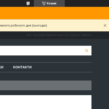
Кошик
ижчого робочого дня (сьогодні).
вул. Геннадія Афанасьєва 3/5, Одеса, Україна
КИ
КОНТАКТИ