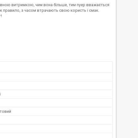
певною витримкою, чим вона більше, тим пуер вважається
, як правило, з часом втрачають свою користь і смак.
!
і
товий