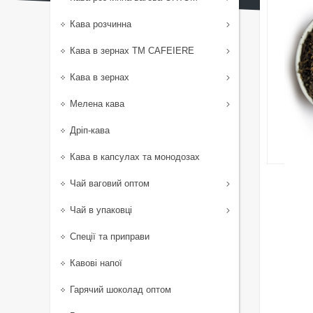
Кава розчинна
Кава в зернах TM CAFEIERE
Кава в зернах
Мелена кава
Дріп-кава
Кава в капсулах та монодозах
Чай ваговий оптом
Чай в упаковці
Спеції та приправи
Кавові напої
Гарячий шоколад оптом