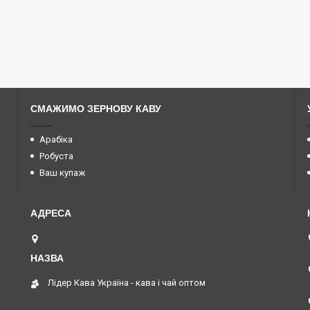
СМАЖИМО ЗЕРНОВУ КАВУ
Арабіка
Робуста
Ваш купаж
вул. Геннадія Афанасьєва 3/5, Одеса, Україна
Лідер Кава Україна - кава і чай оптом