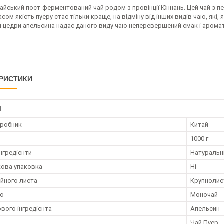
тайський пост-ферментований чай родом з провінції Юннань. Цей чай з 
асом якість пуеру стає тільки краще, на відміну від інших видів чаю, які
 цедри апельсина надає даного виду чаю неперевершений смак і аромат
РИСТИКИ
І
иробник
Китай
1000 г
нгредієнти
Натуральн
ова упаковка
Ні
айного листа
Крупнолис
аю
Моночай
ового інгредієнта
Апельсин
Чай Пуер