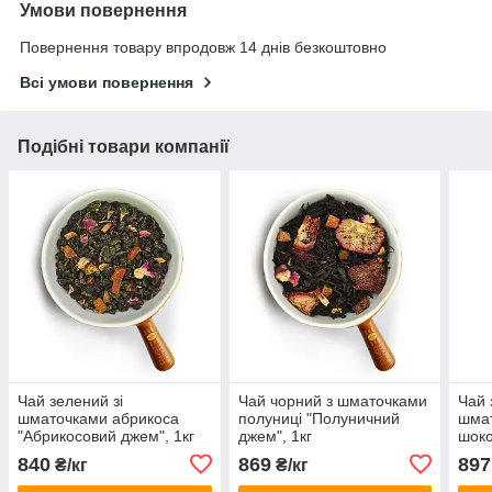
Умови повернення
Повернення товару впродовж 14 днів безкоштовно
Всі умови повернення
Подібні товари компанії
Чай зелений зі
Чай чорний з шматочками
Чай 
шматочками абрикоса
полуниці "Полуничний
шмат
"Абрикосовий джем", 1кг
джем", 1кг
шоко
шоко
840
869
897
₴/кг
₴/кг