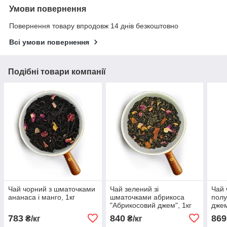
Умови повернення
Повернення товару впродовж 14 днів безкоштовно
Всі умови повернення
Подібні товари компанії
Чай чорний з шматочками
Чай зелений зі
Чай 
ананаса і манго, 1кг
шматочками абрикоса
полу
"Абрикосовий джем", 1кг
джем
783
840
869
₴/кг
₴/кг