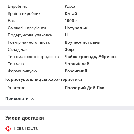
Виробник
Waka
Країна виробник
Китай
Вага
1000 г
Смакові інгредієнти
Натуральні
Подарункова упаковка
Ні
Розмір чайного листа
Крупнолистовий
Склад чаю
Збір
Тип смакового інгредієнта
Чайна троянда, Абрикос
Тип чаю
Чорний чай
Форма випуску
Розсипний
Користувальницькі характеристики
Упаковка
Прозорий Дой Пак
Приховати
Умови доставки
Нова Пошта