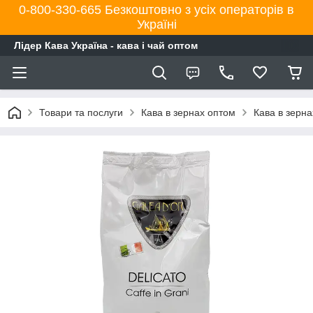
0-800-330-665 Безкоштовно з усіх операторів в
Україні
Лідер Кава Україна - кава і чай оптом
Товари та послуги
Кава в зернах оптом
Кава в зерн