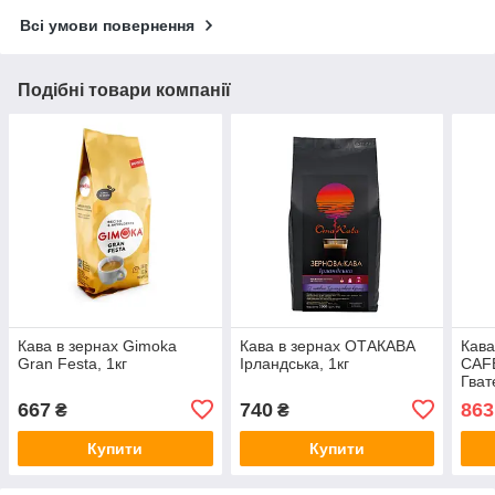
Всі умови повернення
Подібні товари компанії
Кава в зернах Gimoka
Кава в зернах ОТАКАВА
Кава
Gran Festa, 1кг
Ірландська, 1кг
CAFE
Гват
Уеуе
667
740
863
₴
₴
Купити
Купити