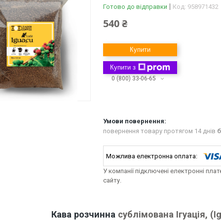
Готово до відправки
Код:
958971432
540 ₴
Купити
Купити з
0 (800) 33-06-65
повернення товару протягом 14 днів
б
У компанії підключені електронні пла
сайту.
Кава розчинна
сублімована Ігуація, (Ig