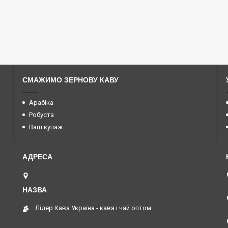
СМАЖИМО ЗЕРНОВУ КАВУ
Арабіка
Робуста
Ваш купаж
вул. Геннадія Афанасьєва 3/5, Одеса, Україна
Лідер Кава Україна - кава і чай оптом