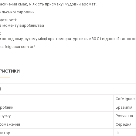
асичений смак, м'якість присмаку і чудовий аромат.
ильської сировини.
датності:
 з моменту виробництва
:
в холодному, сухому місці при температурі нижче 30 С і відносній волого
.cafeiguacu.com.br/
РИСТИКИ
І
к
Cafe Iguac
иробник
Бразилія
пуску
Розчинна
обсмаження
Середня
затор
Ні