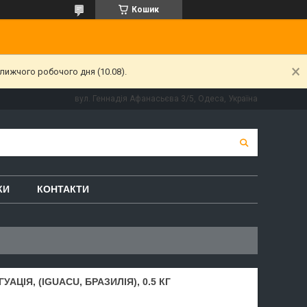
Кошик
лижчого робочого дня (10.08).
вул. Геннадія Афанасьєва 3/5, Одеса, Україна
КИ
КОНТАКТИ
АЦІЯ, (IGUACU, БРАЗИЛІЯ), 0.5 КГ