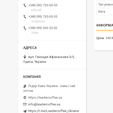
Тип упак
+380 (93) 735-05-55
Lifecell
Вага
+380 (99) 735-05-55
Vodafone
ІНФОРМА
+380 (99) 363-55-52
Viber
Ціна:
540 
вул. Геннадія Афанасьєва 3/5,
Одеса, Україна
Лідер Кава Україна - кава і чай
оптом
https://leadercoffee.ua
info@leadercoffee.ua
https://t.me/Leadercoffee_Ukraine