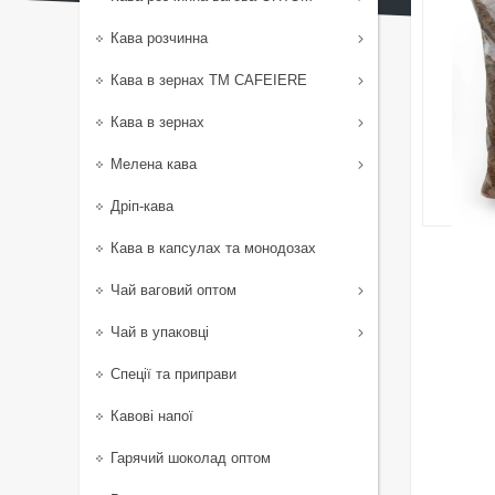
Кава розчинна
Кава в зернах TM CAFEIERE
Кава в зернах
Мелена кава
Дріп-кава
Кава в капсулах та монодозах
Чай ваговий оптом
Чай в упаковці
Спеції та приправи
Кавові напої
Гарячий шоколад оптом