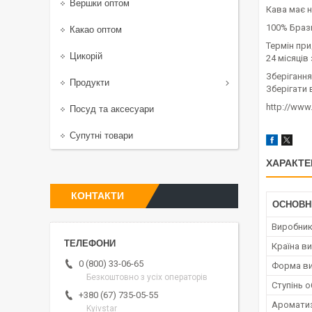
Вершки оптом
Кава має н
100% Браз
Какао оптом
Термін при
Цикорій
24 місяців
Зберігання
Продукти
Зберігати 
http://www
Посуд та аксесуари
Супутні товари
ХАРАКТЕ
КОНТАКТИ
ОСНОВН
Виробни
Країна в
0 (800) 33-06-65
Форма ви
Безкоштовно з усіх операторів
Ступінь 
+380 (67) 735-05-55
Аромати
Kyivstar