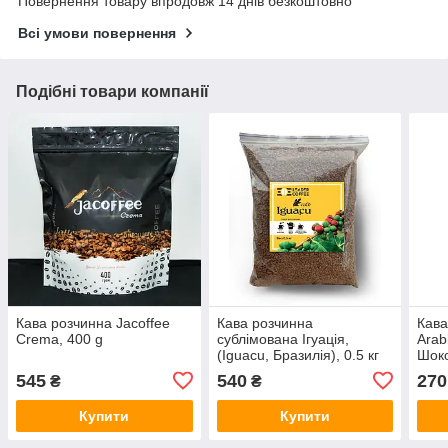
Повернення товару впродовж 14 днів безкоштовно
Всі умови повернення
Подібні товари компанії
Кава розчинна Jacoffee
Кава розчинна
Кава
Crema, 400 g
сублімована Ігуація,
Arab
(Iguacu, Бразилія), 0.5 кг
Шоко
545
540
270
₴
₴
Купити
Купити