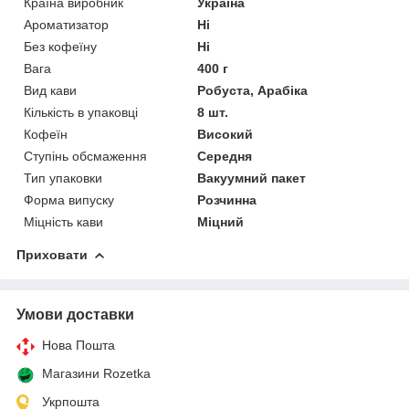
Країна виробник
Україна
Ароматизатор
Ні
Без кофеїну
Ні
Вага
400 г
Вид кави
Робуста, Арабіка
Кількість в упаковці
8 шт.
Кофеїн
Високий
Ступінь обсмаження
Середня
Тип упаковки
Вакуумний пакет
Форма випуску
Розчинна
Міцність кави
Міцний
Приховати
Умови доставки
Нова Пошта
Магазини Rozetka
Укрпошта