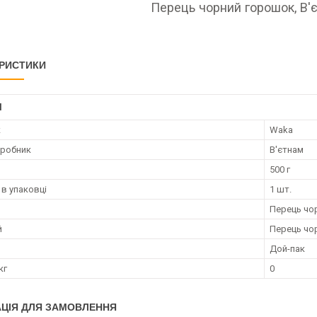
Перець чорний горошок, В'є
РИСТИКИ
І
к
Waka
иробник
В'єтнам
500 г
 в упаковці
1 шт.
Перець чо
й
Перець чо
Дой-пак
кг
0
ЦІЯ ДЛЯ ЗАМОВЛЕННЯ