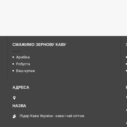
СМАЖИМО ЗЕРНОВУ КАВУ
Арабіка
Робуста
Ваш купаж
вул. Геннадія Афанасьєва 3/5, Одеса, Україна
Лідер Кава Україна - кава і чай оптом