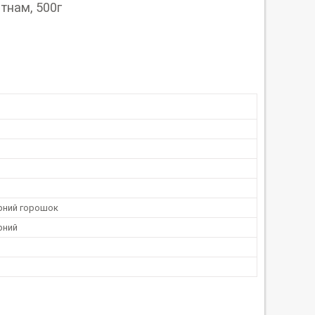
тнам, 500г
рний горошок
рний