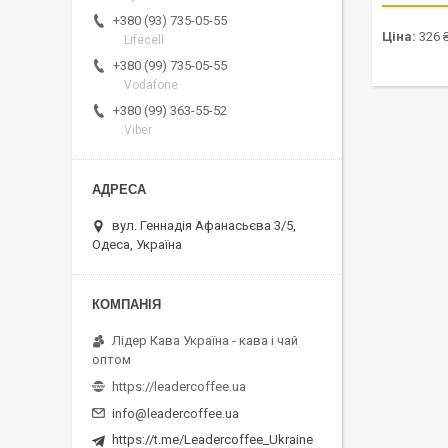
+380 (93) 735-05-55
Ціна:
326 
Lifecell
+380 (99) 735-05-55
Vodafone
+380 (99) 363-55-52
Viber
вул. Геннадія Афанасьєва 3/5,
Одеса, Україна
Лідер Кава Україна - кава і чай
оптом
https://leadercoffee.ua
info@leadercoffee.ua
https://t.me/Leadercoffee_Ukraine