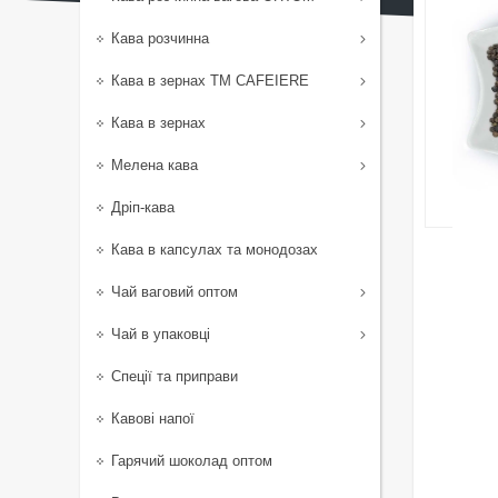
Кава розчинна
Кава в зернах TM CAFEIERE
Кава в зернах
Мелена кава
Дріп-кава
Кава в капсулах та монодозах
Чай ваговий оптом
Чай в упаковці
Спеції та приправи
Кавові напої
Гарячий шоколад оптом