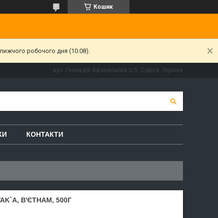
Кошик
лижчого робочого дня (10.08).
вул. Геннадія Афанасьєва 3/5, Одеса, Україна
КИ
КОНТАКТИ
K`A, В'ЄТНАМ, 500Г