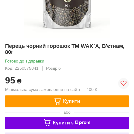
Перець чорний горошок TM WAK`A, В'єтнам,
80г
Готово до відправки
Код: 2250575841
Роздріб
95
₴
Мінімальна сума замовлення на сайті — 400 ₴
Купити
або
Купити з