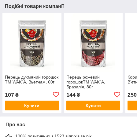
Подібні товари компанії
Перець духмяний горошок
Перець рожевий
Кори
TM WAK`A, Вьетнам, 60г
горошокTM WAK`A,
В'єт
Бразилія, 80г
107
144
250
₴
₴
Купити
Купити
Про нас
100% позитивних з 1523 відгуків за рік