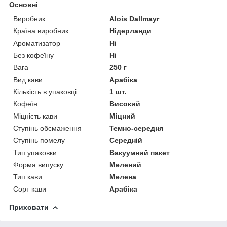
Основні
Виробник
Alois Dallmayr
Країна виробник
Нідерланди
Ароматизатор
Ні
Без кофеїну
Ні
Вага
250 г
Вид кави
Арабіка
Кількість в упаковці
1 шт.
Кофеїн
Високий
Міцність кави
Міцний
Ступінь обсмаження
Темно-середня
Ступінь помелу
Середній
Тип упаковки
Вакуумний пакет
Форма випуску
Мелений
Тип кави
Мелена
Сорт кави
Арабіка
Приховати