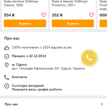
Кава мелена Dallmayr
Кава в зернах Dallmayr
Кава
Classic, 500г
Prodomo, 250 г
Prod
кофе
554
352
608
₴
₴
Купити
Купити
Про нас
100% позитивних з 1524 відгуків за рік
Працює з 22.12.2014
м. Одеса
вул. Геннадія Афанасьєва 3/5, Одеса, Україна
Контакти
Сьогодні вихідний
Показати весь графік роботи
Про нас