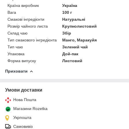
Країна виробник
Україна
Вага
100 г
Смакові інгредієнти
Натуральні
Розмір чайного листа
Крупнолистовий
Склад чаю
Збір
Тип смакового інгредієнта
Манго, Маракуйя
Тип чаю
Зелений чай
Упаковка
Дой-пак
Форма випуску
Листовий
Приховати
Умови доставки
Нова Пошта
Магазини Rozetka
Укрпошта
Самовивіз