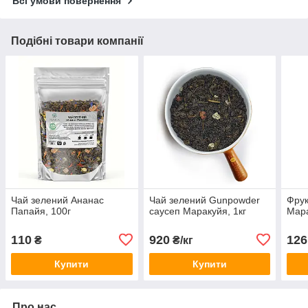
Всі умови повернення
Подібні товари компанії
Чай зелений Ананас
Чай зелений Gunpowder
Фрук
Папайя, 100г
саусеп Маракуйя, 1кг
Мара
110
920
126
₴
₴/кг
Купити
Купити
Про нас