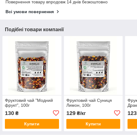
Повернення товару впродовж 14 днів безкоштовно
Всі умови повернення
Подібні товари компанії
Фруктовий чай "Модний
Фруктовий чай Суниця
Фрук
фрукт", 100г
Лимон, 100г
Драк
130
129
123
₴
₴/кг
Купити
Купити