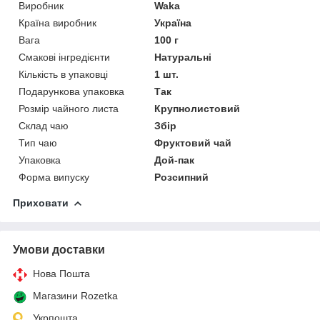
Виробник
Waka
Країна виробник
Україна
Вага
100 г
Смакові інгредієнти
Натуральні
Кількість в упаковці
1 шт.
Подарункова упаковка
Так
Розмір чайного листа
Крупнолистовий
Склад чаю
Збір
Тип чаю
Фруктовий чай
Упаковка
Дой-пак
Форма випуску
Розсипний
Приховати
Умови доставки
Нова Пошта
Магазини Rozetka
Укрпошта