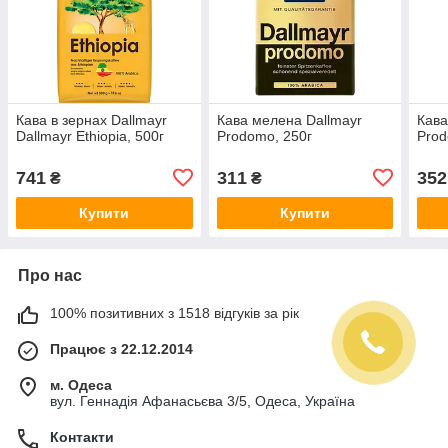
Кава в зернах Dallmayr
Кава мелена Dallmayr
Кава
Dallmayr Ethiopia, 500г
Prodomo, 250г
Prod
741
311
352
₴
₴
Купити
Купити
Про нас
100% позитивних з 1518 відгуків за рік
Працює з 22.12.2014
м. Одеса
вул. Геннадія Афанасьєва 3/5, Одеса, Україна
Контакти