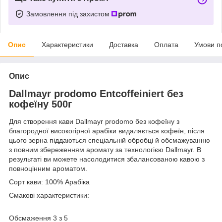
Замовлення під захистом
Опис
Характеристики
Доставка
Оплата
Умови п
Опис
Dallmayr prodomo Entcoffeiniert без
кофеїну 500г
Для створення кави Dallmayr prodomo без кофеїну з
благородної високогірної арабіки видаляється кофеїн, після
цього зерна піддаються спеціальній обробці й обсмажуванню
з повним збереженням аромату за технологією Dallmayr. В
результаті ви можете насолодитися збалансованою кавою з
повноцінним ароматом.
Сорт кави: 100% Арабіка
Смакові характеристики:
Обсмаження 3 з 5