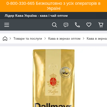
0-800-330-665 Безкоштовно з усіх операторів в
Україні
Лідер Кава Україна - кава і чай оптом
Товари та послуги
Кава в зернах оптом
Кава в зерна