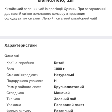
Китайський зелений чай із провінції Хунань. При заварюванні
дає настій світло-золотавого кольору з приємним
солодкуватим смаком. Легкий і смачний китайський чай!
Характеристики
Основні
Країна виробник
Китай
Вага
1000 г
Смакові інгредієнти
Натуральні
Подарункова упаковка
Ні
Розмір чайного листа
Крупнолистовий
Склад чаю
Моночай
Тип чаю
Зелений чай
Упаковка
Паперовий пакет
Форма випуску
Розсипний