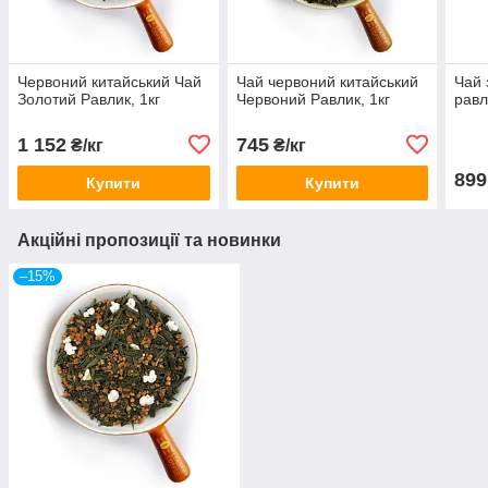
Червоний китайський Чай
Чай червоний китайський
Чай 
Золотий Равлик, 1кг
Червоний Равлик, 1кг
равл
1 152
745
₴/кг
₴/кг
899
Купити
Купити
Акційні пропозиції та новинки
–15%