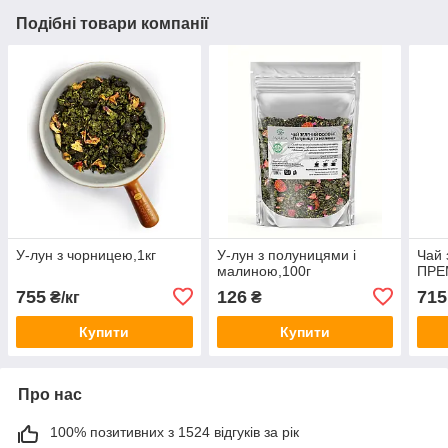
Подібні товари компанії
У-лун з чорницею,1кг
У-лун з полуницями і
Чай 
малиною,100г
ПРЕМ
755
126
715
₴/кг
₴
Купити
Купити
Про нас
100% позитивних з 1524 відгуків за рік