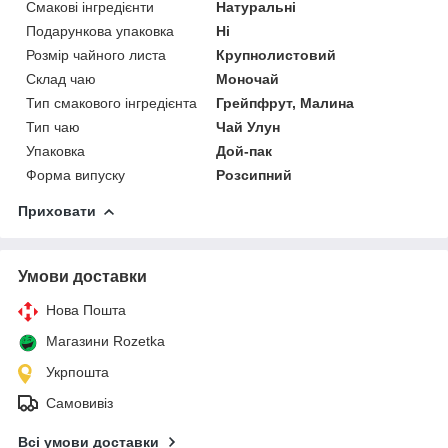
Смакові інгредієнти
Натуральні
Подарункова упаковка
Ні
Розмір чайного листа
Крупнолистовий
Склад чаю
Моночай
Тип смакового інгредієнта
Грейпфрут, Малина
Тип чаю
Чай Улун
Упаковка
Дой-пак
Форма випуску
Розсипний
Приховати
Умови доставки
Нова Пошта
Магазини Rozetka
Укрпошта
Самовивіз
Всі умови доставки