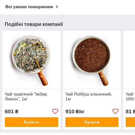
Всі умови повернення
Подібні товари компанії
Чай трав'яний "Імбир
Чай Ройбуш класичний,
Чай 
Лимон", 1кг
1кг
100г
601
910
81
₴
₴/кг
Купити
Купити