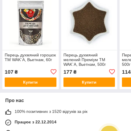
Перець духмяний горошок
Перець духмяний
Пере
TM WAK`A, Вьетнам, 60г
мелений Преміум TM
меле
WAK`A, Вьетнам, 500г
500г
107
177
114
₴
₴
Купити
Купити
Про нас
100% позитивних з 1520 відгуків за рік
Працює з 22.12.2014