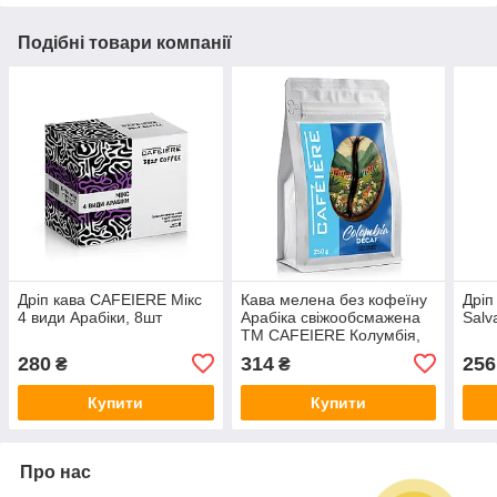
Подібні товари компанії
Дріп кава CAFEIERE Мікс
Кава мелена без кофеїну
Дріп
4 види Арабіки, 8шт
Арабіка свіжообсмажена
Salv
ТМ CAFEIERE Колумбія,
250 г
280
314
256
₴
₴
Купити
Купити
Про нас