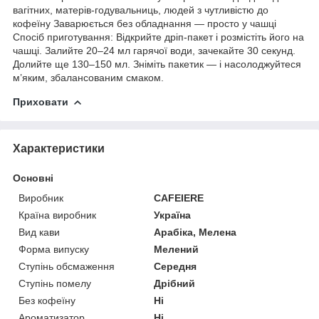
вагітних, матерів-годувальниць, людей з чутливістю до
кофеїну Заварюється без обладнання — просто у чашці
Спосіб приготування: Відкрийте дріп-пакет і розмістіть його на
чашці. Залийте 20–24 мл гарячої води, зачекайте 30 секунд.
Долийте ще 130–150 мл. Зніміть пакетик — і насолоджуйтеся
м’яким, збалансованим смаком.
Приховати
Характеристики
Основні
Виробник
CAFEIERE
Країна виробник
Україна
Вид кави
Арабіка, Мелена
Форма випуску
Мелений
Ступінь обсмаження
Середня
Ступінь помелу
Дрібний
Без кофеїну
Ні
Ароматизатор
Ні