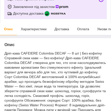
Замовлення під захистом
Доступна доставка
Опис
Характеристики
Доставка
Оплата
Умови п
Опис
Дріп-кава CAFEIERE Colombia DECAF — 8 шт | Без кофеїну
Справжній смак кави — без кофеїну! Дріп-кава CAFEIERE
Colombia DECAF створена для тих, хто хоче насолоджуватись
кавовими ароматами без стимулюючого ефекту. Ідеальний
варіант для вечора або для тих, хто чутливий до кофеїну.
Сорт Colombia DECAF виготовлений зі 100% колумбійської
арабіки, що проходить безкофеїнову обробку методом Swiss
Water — без хімії, лише вода та температура. Це дозволяє
зберегти справжній смак кави: шоколад, горіхи, сухофрукти та
легка солодкість. Смаковий профіль: шоколад, горіх,
сухофрукти Обсмаження: середнє Сорт: 100% арабіка, без
кофеїну (Swiss Water Process) Формат: 8 індивідуальних дріп-
пакетів Переваги: Можна пити у вечірній час Підходить для