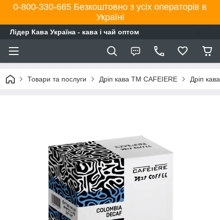
0-800-330-665 Безкоштовно з усіх операторів в
Україні
Лідер Кава Україна - кава і чай оптом
Товари та послуги
Дріп кава ТМ CAFEIERE
Дріп кав