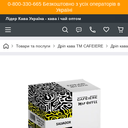
0-800-330-665 Безкоштовно з усіх операторів в
Україні
Лідер Кава Україна - кава і чай оптом
Товари та послуги
Дріп кава ТМ CAFEIERE
Дріп кав