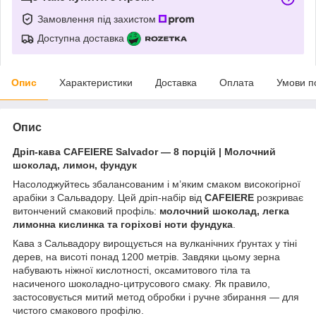
Замовлення під захистом
Доступна доставка
Опис
Характеристики
Доставка
Оплата
Умови п
Опис
Дріп-кава CAFEIERE Salvador — 8 порцій | Молочний
шоколад, лимон, фундук
Насолоджуйтесь збалансованим і м’яким смаком високогірної
арабіки з Сальвадору. Цей дріп-набір від
CAFEIERE
розкриває
витончений смаковий профіль:
молочний шоколад, легка
лимонна кислинка та горіхові ноти фундука
.
Кава з Сальвадору вирощується на вулканічних ґрунтах у тіні
дерев, на висоті понад 1200 метрів. Завдяки цьому зерна
набувають ніжної кислотності, оксамитового тіла та
насиченого шоколадно-цитрусового смаку. Як правило,
застосовується митий метод обробки і ручне збирання — для
чистого смакового профілю.