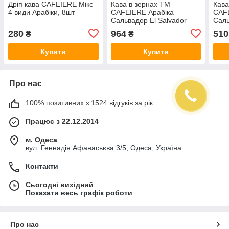
Дріп кава CAFEIERE Мікс
Кава в зернах TM
Кава
4 види Арабіки, 8шт
CAFEIERE Арабіка
CAFE
Сальвадор El Salvador
Саль
SHG EP, 1кг
SHG 
280
964
510
₴
₴
Купити
Купити
Про нас
100% позитивних з 1524 відгуків за рік
Працює з 22.12.2014
м. Одеса
вул. Геннадія Афанасьєва 3/5, Одеса, Україна
Контакти
Сьогодні вихідний
Показати весь графік роботи
Про нас