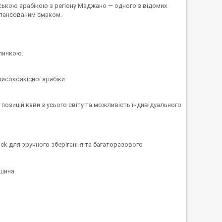
ькою арабікою з регіону Маджано — одного з відомих
алансованим смаком.
линкою.
исокоякісної арабіки.
0 позицій кави з усього світу та можливість індивідуального
ock для зручного зберігання та багаторазового
шина.