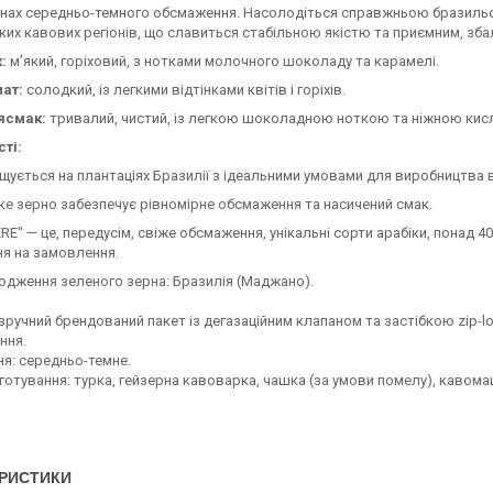
рнах середньо-темного обсмаження. Насолодіться справжньою бразильс
ких кавових регіонів, що славиться стабільною якістю та приємним, зб
:
м’який, горіховий, з нотками молочного шоколаду та карамелі.
ат:
солодкий, із легкими відтінками квітів і горіхів.
ясмак:
тривалий, чистий, із легкою шоколадною ноткою та ніжною кис
ті:
щується на плантаціях Бразилії з ідеальними умовами для виробництва в
ке зерно забезпечує рівномірне обсмаження та насичений смак.
RE" — це, передусім, свіже обсмаження, унікальні сорти арабіки, понад 4
я на замовлення.
ходження зеленого зерна: Бразилія (Маджано).
зручний брендований пакет із дегазаційним клапаном та застібкою zip-l
ння.
я: середньо-темне.
готування: турка, гейзерна кавоварка, чашка (за умови помелу), кавома
РИСТИКИ