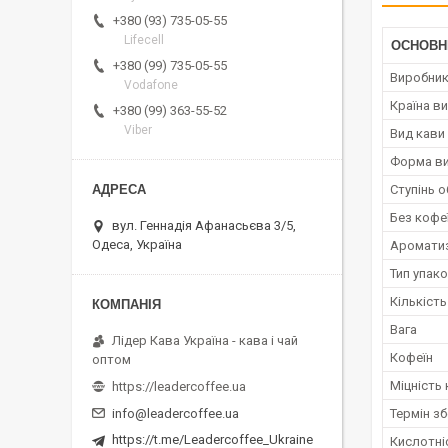
+380 (93) 735-05-55
Lifecell
ОСНОВН
+380 (99) 735-05-55
Виробни
Vodafone
Країна в
+380 (99) 363-55-52
Viber
Вид кави
Форма ви
Ступінь 
Без кофе
вул. Геннадія Афанасьєва 3/5,
Одеса, Україна
Аромати
Тип упак
Кількість
Вага
Лідер Кава Україна - кава і чай
Кофеїн
оптом
Міцність
https://leadercoffee.ua
Термін зб
info@leadercoffee.ua
https://t.me/Leadercoffee_Ukraine
Кислотні