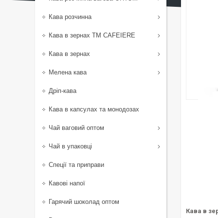
Кава розчинна
Кава в зернах TM CAFEIERE
Кава в зернах
Мелена кава
Дріп-кава
Кава в капсулах та монодозах
Чай ваговий оптом
Чай в упаковці
Спеції та приправи
Кавові напої
Гарячий шоколад оптом
Кава в зе