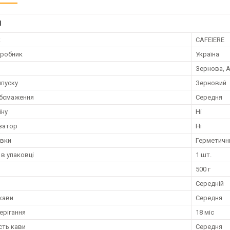
І
к
CAFEIERE
иробник
Україна
Зернова, А
пуску
Зерновий
обсмаження
Середня
їну
Ні
затор
Ні
овки
Герметични
 в упаковці
1 шт.
500 г
Середній
 кави
Середня
ерігання
18 міс
сть кави
Середня