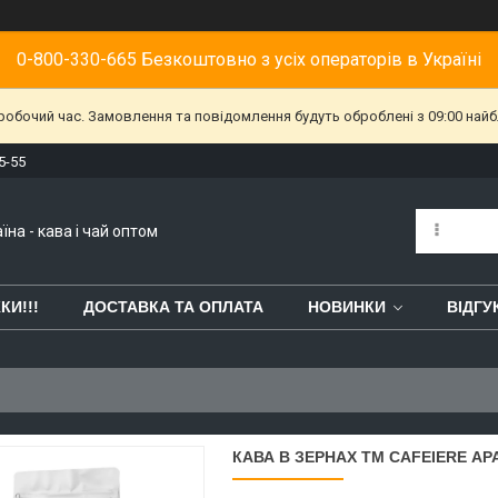
0-800-330-665 Безкоштовно з усіх операторів в Україні
еробочий час. Замовлення та повідомлення будуть оброблені з 09:00 найб
5-55
їна - кава і чай оптом
КИ!!!
ДОСТАВКА ТА ОПЛАТА
НОВИНКИ
ВІДГУ
КАВА В ЗЕРНАХ ТМ CAFEIERE АР