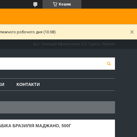
Кошик
лижчого робочого дня (10.08).
вул. Геннадія Афанасьєва 3/5, Одеса, Україна
КИ
КОНТАКТИ
АБІКА БРАЗИЛІЯ МАДЖАНО, 500Г