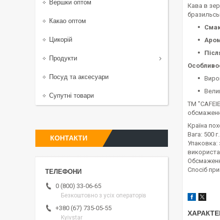
Вершки оптом
Кава в зе
бразильсь
Какао оптом
Смак
Цикорій
Аром
Післ
Продукти
Особливос
Посуд та аксесуари
Виро
Вели
Супутні товари
ТМ "CAFEIE
обсмаженн
Країна по
Вага: 500 г.
КОНТАКТИ
Упаковка: 
використа
Обсмаженн
Спосіб при
0 (800) 33-06-65
Безкоштовно з усіх операторів
+380 (67) 735-05-55
ХАРАКТЕ
Kyivstar