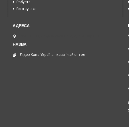
Робуста
Ваш купаж
вул. Геннадія Афанасьєва 3/5, Одеса, Україна
Лідер Кава Україна - кава і чай оптом