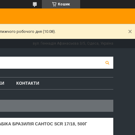
Кошик
лижчого робочого дня (10.08).
вул. Геннадія Афанасьєва 3/5, Одеса, Україна
КИ
КОНТАКТИ
БІКА БРАЗИЛІЯ САНТОС SCR 17/18, 500Г