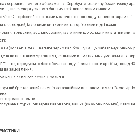
нах середньо-темного обсмаження. Спробуйте класичну бразильську араб
зилії, що експортує каву з багатим і збалансованим смаком.
:
м’який, горіховий, з нотками молочного шоколаду та легкої карамелі.
ат:
солодкий, із легкими квітковими та горіховими відтінками.
ясмак:
тривалий, збалансований, із легкими шоколадними відтінками т
ті:
7/18 (screen size)
— велике зерно калібру 17/18, що забезпечує рівном
щена на плантаціях Бразилії з ідеальними кліматичними умовами для вир
RE" — це, передусім, свіже обсмаження, унікальні сорти арабіки, понад 4
я на замовлення.
одження зеленого зерна: Бразилія.
зручний брендований пакет із дегазаційним клапаном та застібкою zip-l
ння.
я: середньо-темне.
готування: турка, гейзерна кавоварка, чашка (за умови помелу), кавома
РИСТИКИ