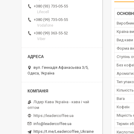
+380 (93) 735-05-55
Lifecell
ОСНОВН
+380 (99) 735-05-55
Виробни
Vodafone
Країна в
+380 (99) 363-55-52
Viber
Вид кави
Форма ви
Ступінь 
Без кофе
вул. Геннадія Афанасьєва 3/5,
Одеса, Україна
Аромати
Тип упак
Кількість
Вага
Лідер Кава Україна - кава і чай
Кофеїн
оптом
Міцність
https://leadercoffee.ua
Термін зб
info@leadercoffee.ua
https://t.me/Leadercoffee_Ukraine
Кислотні