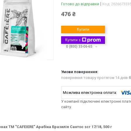
Готово до відправки
Код:
262667333
476 ₴
Купити
Купити з
0 (800) 33-06-65
повернення товару протягом 14 днів
б
У компанії підключені електронні пла
сайту.
рнах ТМ "CAFEIERE" Арабіка Бразилія Сантос scr 17/18, 500 г