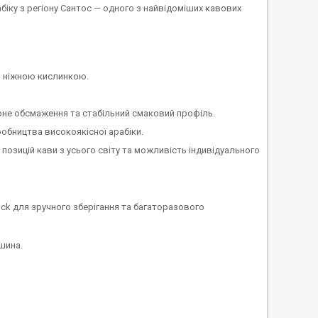
іку з регіону Сантос — одного з найвідоміших кавових
а ніжною кислинкою.
ірне обсмаження та стабільний смаковий профіль.
обництва високоякісної арабіки.
0 позицій кави з усього світу та можливість індивідуального
ock для зручного зберігання та багаторазового
шина.