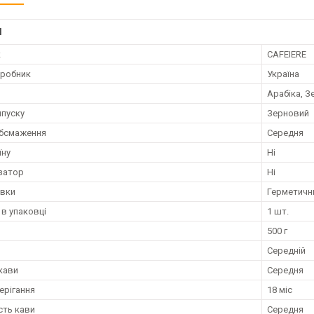
І
к
CAFEIERE
иробник
Україна
Арабіка, З
пуску
Зерновий
обсмаження
Середня
їну
Ні
затор
Ні
овки
Герметични
 в упаковці
1 шт.
500 г
Середній
 кави
Середня
ерігання
18 міс
сть кави
Середня