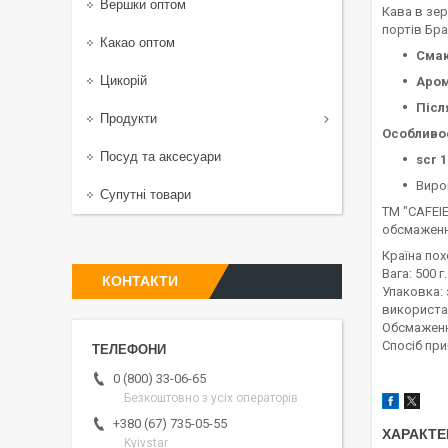
Вершки оптом
Кава в зер
портів Бра
Какао оптом
Смак
Цикорій
Аром
Післ
Продукти
Особливос
Посуд та аксесуари
scr 1
Виро
Супутні товари
ТМ "CAFEIE
обсмаженн
Країна пох
Вага: 500 г.
КОНТАКТИ
Упаковка: 
використа
Обсмаженн
Спосіб при
0 (800) 33-06-65
Безкоштовно з усіх операторів
+380 (67) 735-05-55
ХАРАКТЕ
Kyivstar