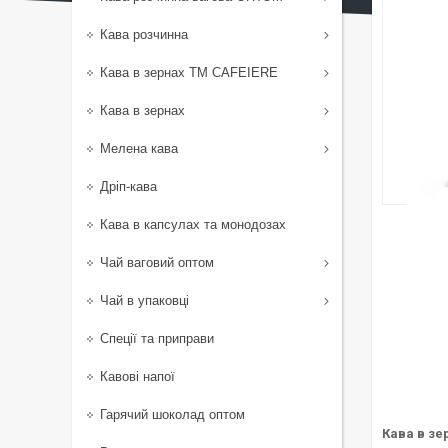
Кава розчинна
Кава в зернах TM CAFEIERE
Кава в зернах
Мелена кава
Дріп-кава
Кава в капсулах та монодозах
Чай ваговий оптом
Чай в упаковці
Спеції та приправи
Кавові напої
Гарячий шоколад оптом
Кава в зе